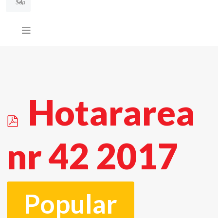
p
Hotararea
d
nr 42 2017
f
Popular