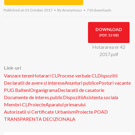
Published on 01 October 2017
By
Anonymous
710 downloads
DOWNLOAD
(
PDF,
52 KB
)
Hotararea nr 42
2017.pdf
Link-uri
Vanzare teren
Hotarari CL
Procese verbale CL
Dispozitii
Declaratii de avere si interese
Anunturi publice
Posturi vacante
PUG Balteni
Organigrama
Declaratii de casatorie
Documente de interes public
Dispozitii
Asistenta sociala
Membri CL
Proiecte
Aparatul primarului
Autorizatii si Certificate Urbanism
Proiecte POAD
TRANSPARENTA DECIZIONALA