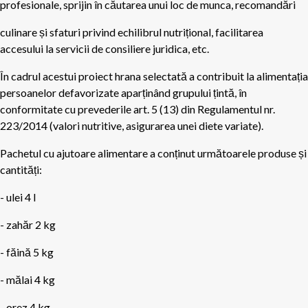
profesionale, sprijin în căutarea unui loc de munca, recomandări
culinare și sfaturi privind echilibrul nutrițional, facilitarea
accesului la servicii de consiliere juridica, etc.
În cadrul acestui proiect hrana selectată a contribuit la alimentația
persoanelor defavorizate aparținând grupului țintă, în
conformitate cu prevederile art. 5 (13) din Regulamentul nr.
223/2014 (valori nutritive, asigurarea unei diete variate).
Pachetul cu ajutoare alimentare a conținut următoarele produse și
cantități:
- ulei 4 l
- zahăr 2 kg
- făină 5 kg
- mălai 4 kg
- orez 4 kg