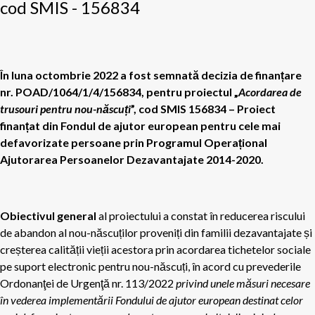
cod SMIS - 156834
În luna octombrie 2022 a fost semnată decizia de finanțare
nr. POAD/1064/1/4/156834, pentru proiectul „
Acordarea de
trusouri pentru nou-născuți
”, cod SMIS 156834 – Proiect
finanțat din Fondul de ajutor european pentru cele mai
defavorizate persoane prin Programul Operațional
Ajutorarea Persoanelor Dezavantajate 2014-2020.
Obiectivul general
al proiectului a constat în reducerea riscului
de abandon al nou-născuților proveniți din familii dezavantajate și
creșterea calității vieții acestora prin acordarea tichetelor sociale
pe suport electronic pentru nou-născuți, în acord cu prevederile
Ordonanţei de Urgenţă nr. 113/2022
privind unele măsuri necesare
în vederea implementării Fondului de ajutor european destinat celor