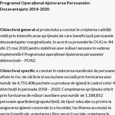
Programul Operațional Ajutorarea Persoanelor
Dezavantajate 2014-2020.
Obiectivul general
al proiectului a constat în creșterea calității
vieții prin intensificarea sprijinului de care beneficiază persoanele
dezavantajate/ marginalizate, în acord cu prevederile OUG nr. 84
din 21 mai 2020
pentru stabilirea unor măsuri necesare în vederea
implementării Programului operațional Ajutorarea persoanelor
defavorizate – POAD.
Obiectivul specific
a constat în reducerea numărului de persoane
aflate în risc de sărăcie și excluziune socială prin furnizarea unui
număr de 4,755,408 pachete cu produse de igienă în cadrul celor 4
distribuții în perioada 2018 – 2020. Completarea sprijinului oferit
prin furnizarea de măsuri auxiliare unui număr de 1,188,852
persoane aparținând grupului țintă, de tipul: educație cu privire la
asigurarea igienei corporale și a locuinței, facilitarea accesului la
servicii medicale, orientarea către servicii sociale, orientarea în