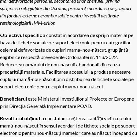
mai defavorizate persoane, decontarea unor cheltuieli privind
sprijinirea refugiaților din Ucraina, precum și acordarea de granturi
din fonduri externe nerambursabile pentru investiții destinate
retehnologizării IMM-urilor.
Obiectivul specific
a constat în acordarea de sprijin material pe
baza de tichete sociale pe suport electronic pentru categoriilor
cele mai defavorizate de cupluri mama–nou-născut, grup țintă
eligibil ce respectă prevederile Ordonanței nr. 113/2022.
Reducerea numărului de nou-născuți abandonați din cauza
precarității materiale. Facilitarea accesului la produse necesare
cuplului mamă-nou-născut prin distribuirea de tichete sociale pe
suport electronic pentru cuplul mamă-nou-născut.
Beneficiarul
este Ministerul Investițiilor și Proiectelor Europene
prin Direcția Generală Implementare POAD.
Rezultatul obținut
a constat în creșterea calității vieții cuplului
mamă-nou-născut în sensul acordarii de tichete sociale pe suport
electronic pentru nou-născuți mamelor care au născut începand cu