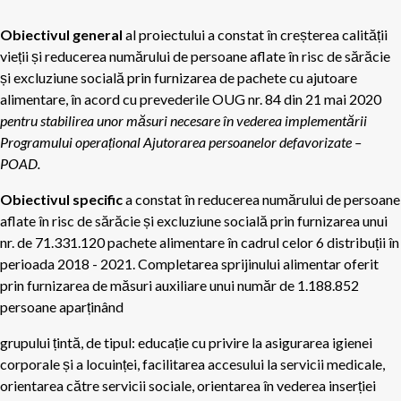
Obiectivul general
al proiectului a constat în creșterea calității
vieții și reducerea numărului de persoane aflate în risc de sărăcie
și excluziune socială prin furnizarea de pachete cu ajutoare
alimentare, în acord cu prevederile OUG nr. 84 din 21 mai 2020
pentru stabilirea unor măsuri necesare în vederea implementării
Programului operațional Ajutorarea persoanelor defavorizate –
POAD.
Obiectivul specific
a constat în reducerea numărului de persoane
aflate în risc de sărăcie și excluziune socială prin furnizarea unui
nr. de 71.331.120 pachete alimentare în cadrul celor 6 distribuții în
perioada 2018 - 2021. Completarea sprijinului alimentar oferit
prin furnizarea de măsuri auxiliare unui număr de 1.188.852
persoane aparținând
grupului țintă, de tipul: educație cu privire la asigurarea igienei
corporale și a locuinței, facilitarea accesului la servicii medicale,
orientarea către servicii sociale, orientarea în vederea inserției