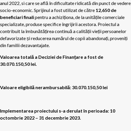
anul 2022, si care se află în dificultate ridicată din punct de vedere
socio-economic. Sprijinul a fost utilizat de către
12,650 de
beneficiari finali
pentru a achiziționa, de la unitățile comerciale
specializate, produse specifice îngrijirii acestora. Proiectul a
contribuit la îmbunătățirea continuă a calității vieții persoanelor
defavorizate și reducerea numărul de copii abandonați, proveniți
din familii dezavantajate.
Valoarea totală a Deciziei de Finanțare a fost de
30.070.150,50 lei.
Valoare eligibil
ă
nerambursabilă:
30.070.150,50
lei
Implementarea proiectului s-a derulat în perioada: 10
octombrie 2022 – 31 decembrie 2023.