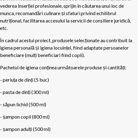
vederea inserției profesionale, sprijin în căutarea unui loc de
munca, recomandări culinare și sfaturi privind echilibrul
nutrițional, facilitarea accesului la servicii de consiliere juridică,
etc.
În cadrul acestui proiect, produsele selecționate au contribuit la
igiena personală și igiena locuinței, fiind adaptate persoanelor
beneficiare (mulți beneficiari fiind copii).
Pachetul de igiena conținea următoarele produse și cantități:
- periuța de dinți (5 buc)
- pasta de dinți (300 ml)
- săpun lichid (500 ml)
- șampon copii (800 ml)
- șampon adulți (500 ml)