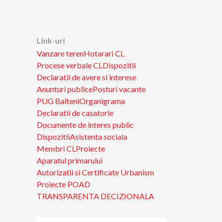
Link-uri
Vanzare teren
Hotarari CL
Procese verbale CL
Dispozitii
Declaratii de avere si interese
Anunturi publice
Posturi vacante
PUG Balteni
Organigrama
Declaratii de casatorie
Documente de interes public
Dispozitii
Asistenta sociala
Membri CL
Proiecte
Aparatul primarului
Autorizatii si Certificate Urbanism
Proiecte POAD
TRANSPARENTA DECIZIONALA