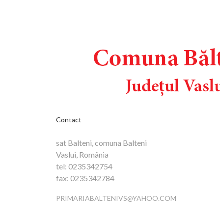
Contact
sat Balteni, comuna Balteni
Vaslui, România
tel:
0235342754
fax:
0235342784
PRIMARIABALTENIVS@YAHOO.COM