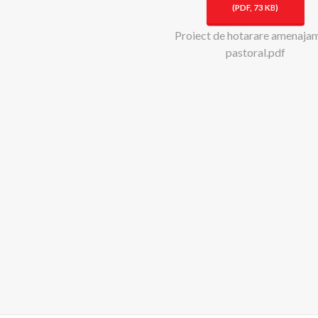
(
PDF,
73 KB
)
Proiect de hotarare amenaja
pastoral.pdf