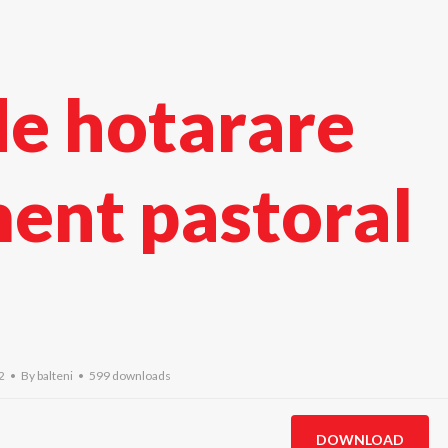
de hotarare
ent pastoral
22
By
balteni
599 downloads
DOWNLOAD