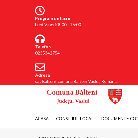
Program de lucru
Luni-Vineri: 8:00 - 16:00
Telefon
0235342754
Adresa
sat Balteni, comuna Balteni Vaslui, România
ACASA
CONSILIUL LOCAL
DOCUMENTE CON