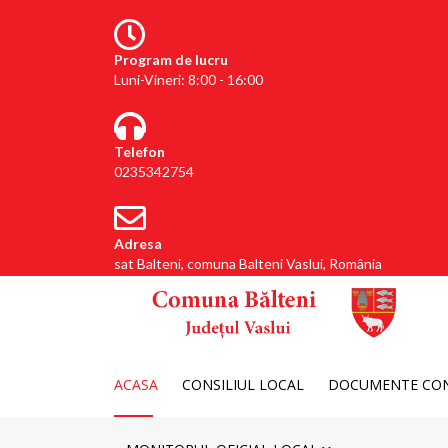
Program de lucru
Luni-Vineri: 8:00 - 16:00
Telefon
0235342754
Adresa
sat Balteni, comuna Balteni Vaslui, România
ACASA
CONSILIUL LOCAL
DOCUMENTE CON