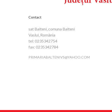
Contact
sat Balteni, comuna Balteni
Vaslui, România
tel:
0235342754
fax:
0235342784
PRIMARIABALTENIVS@YAHOO.COM